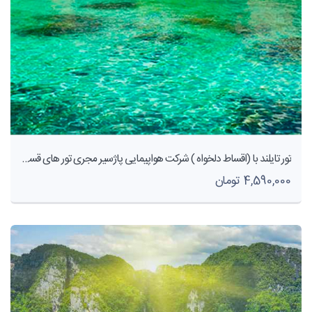
تور تایلند با (اقساط دلخواه ) شرکت هواپیمایی پاژسیر مجری تور های قسطی از مشهد
4,590,000 تومان