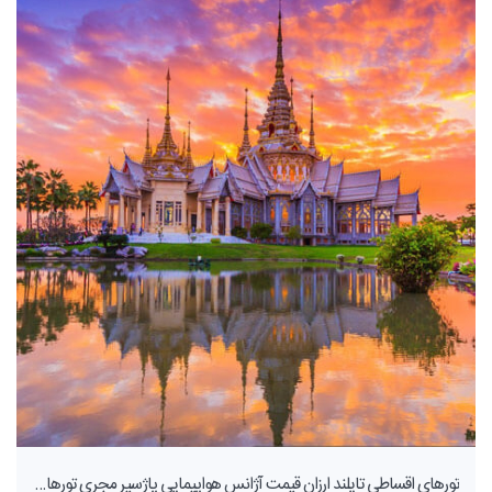
تورهای اقساطی تایلند ارزان قیمت آژانس هواپیمایی پاژسیر مجری تورهای داخلی و خارجی اقساطی از مشهد