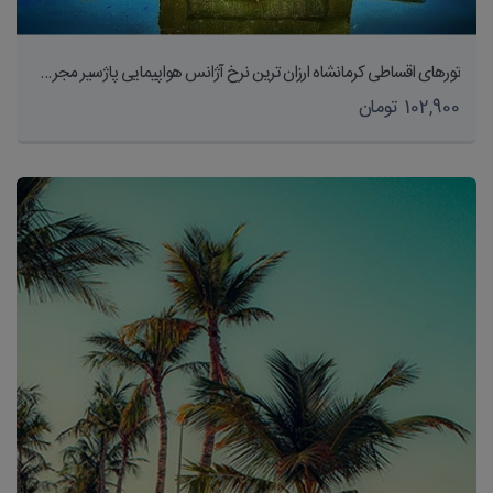
تورهای اقساطی کرمانشاه ارزان ترین نرخ آژانس هواپیمایی پاژسیر مجری تورهای داخلی و خارجی اقساطی از مشهد
102,900 تومان