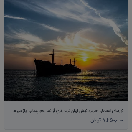
تورهای اقساطی جزیره کیش ارزان ترین نرخ آژانس هواپیمایی پاژسیر مجری تورهای داخلی و خارجی اقساطی از مشهد
7,450,000 تومان