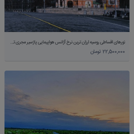
تورهای اقساطی روسیه ارزان ترین نرخ آژانس هواپیمایی پاژسیر مجری تورهای داخلی و خارجی اقساطی از مشهد
22,500,000 تومان