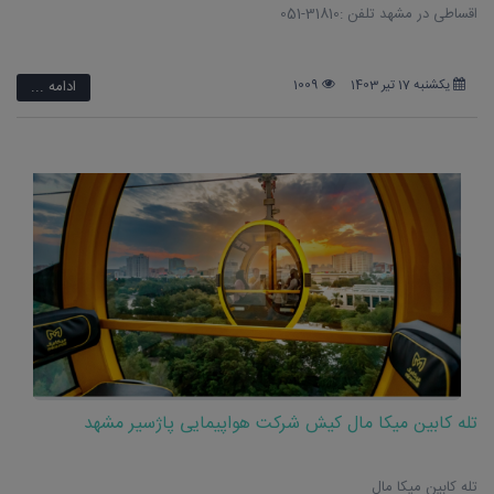
اقساطی در مشهد تلفن :31810-051
یکشنبه 17 تیر 1403
1009
ادامه ...
تله کابین میکا مال کیش شرکت هواپیمایی پاژسیر مشهد
تله کابین میکا مال