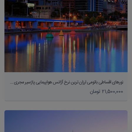
تورهای اقساطی باتومی ارزان ترین نرخ آژانس هواپیمایی پاژسیر مجری تورهای داخلی و خارجی اقساطی از مشهد
21,500,000 تومان