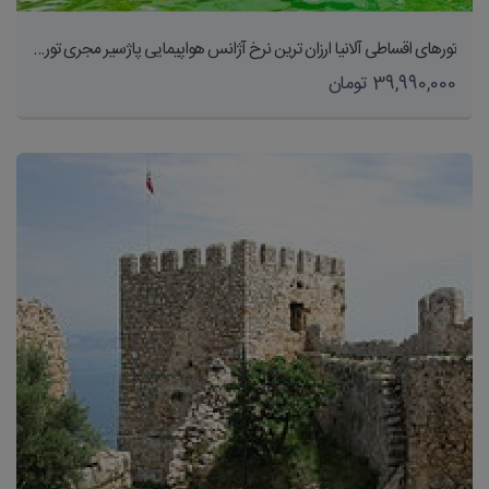
تورهای اقساطی آلانیا ارزان ترین نرخ آژانس هواپیمایی پاژسیر مجری تورهای داخلی و خارجی اقساطی از مشهد
39,990,000 تومان