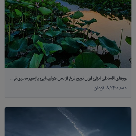
تورهای اقساطی انزلی ارزان ترین نرخ آژانس هواپیمایی پاژسیر مجری تورهای داخلی و خارجی اقساطی از مشهد
8,230,000 تومان