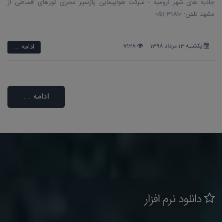
جاذبه های شهر ارومیه - شرکت هواپیمایی پاژسیر مجری تورهای اقساطی از
مشهد تلفن: 31810-051
یکشنبه 13 مرداد 1398
7128
ادامه ...
ادامه ...
دانلود نرم افزار