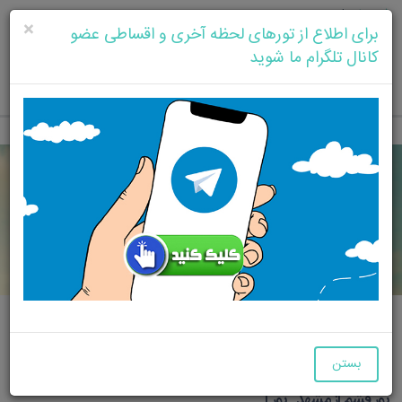
ثبت نام
|
ورود
×
برای اطلاع از تورهای لحظه آخری و اقساطی عضو
کانال تلگرام ما شوید
دانلود نرم افزار خرید بلیط
دانلود
آژانس هواپیمایی پاژسیر مشهد . مجری تورهای اقساطی ( قسطی )
بستن
از مشهد اقساط دلخواه. تور از مشهد , تور از تهران , تور کیش از مشهد ,
تور قشم از مشهد , تور آ