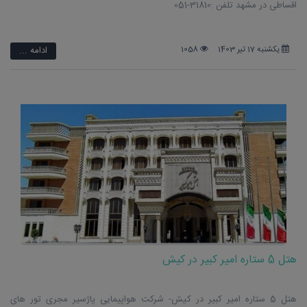
اقساطی در مشهد تلفن :31810-051
یکشنبه 17 تیر 1403
1058
ادامه ...
هتل 5 ستاره امیر کبیر در کیش
هتل 5 ستاره امیر کبیر در کیش- شرکت هواپیمایی پاژسیر مجری تور های