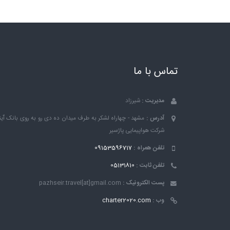
تماس با ما
مدیریت :
شیرزاد
آدرس :
مشهد - چهاراه لشکر به طرف میدان ده دی رو به روی بانک ٱین
شرکت هواپیمایی پاژسیر
تلفن همراه :
09153596717
تلفن ثابت :
05131810
پست الکترونیک :
pazhseir.travel[at]gmail.com
وب :
charter2020.com