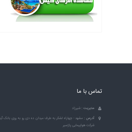
تماس با ما
مدیریت :
شیرزاد
آدرس :
مشهد - چهاراه لشکر به طرف میدان ده دی رو به روی بانک ٱین
شرکت هواپیمایی پاژسیر