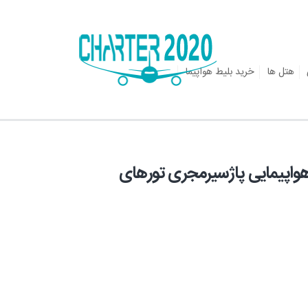
هتل ها
خرید بلیط هواپیما
اره - شرکت هواپیمایی پاژسیرمجری تورهای