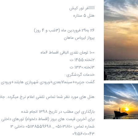
آآآآآفر تور کیش
هتل 5 ستاره
26 به29 فروردین ماه (3شب و 4 روز)
پرواز ایرباس ماهان
100 تومان نقدی الباقی اقساط 6ماه
2تخته:1455 ت
3تخته:1330 ت
خدمات گردشگری :
گشت جزیره+سینما7بعدی+ورودی شهربازی هایلند+ورودی سافاری #رایگان
هتل های مورد نظر شما تماس تلفنی اعلام نرخ میگردد. ج
بارگذاری این مطلب در تاریخ 1398 انجام شده
برای آخرین قیمت های بروز (اقساط دلخواه) تورهای داخلی 
شماره تماس: 31810-051 _ 05138559698 داخلی 3
09156010043