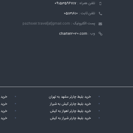
تلفن همراه :
09153596717
تلفن ثابت :
05131810
پست الکترونیک :
pazhseir.travel[at]gmail.com
وب :
charter2020.com
خرید بلیط چارتر مشهد به تهران
خرید 
خرید بلیط چارتر کیش به شیراز
خرید 
خرید بلیط چارتر اهواز به کیش
خرید 
خرید بلیط چارتر شیراز به کیش
خرید 