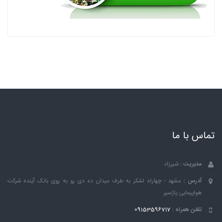
تماس با ما
مدیریت :
شیرزاد
آدرس :
مشهد - چهاراه لشکر به طرف میدان ده دی رو به روی بانک ٱینده شرکت
هواپیمایی پاژسیر
تلفن همراه :
09153596717