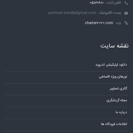
تلفن ثابت :
05131810
پست الکترونیک :
pazhseir.travel[at]gmail.com
وب :
charter2020.com
نقشه سایت
دانلود اپلیکیشن اندروید
تورهای ویژه اقساطی
گالری تصاویر
مجله گردشگری
درباره ما
اطلاعات فرودگاه ها