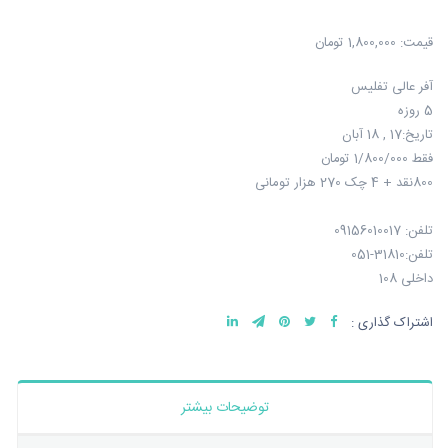
قیمت:
1,800,000 تومان
آفر عالی تفلیس
5 روزه
تاریخ:17 , 18 آبان
فقط 1/800/000 تومان
800نقد + 4 چک 270 هزار تومانی
تلفن: 09156010017
تلفن:31810-051
داخلی 108
اشتراک گذاری :
توضیحات بیشتر