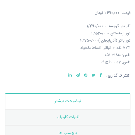
قیمت:
1,490,000 تومان
آفر تور گرجستان 1/490/000
تور ارمنستان 2/520/000
تور باکو (آذربایجان )2/750/000
50% نقد + الباقی اقساط دلخواه
تلفن: 051.31810
تلفن: 09156010017
اشتراک گذاری :
توضیحات بیشتر
نظرات کاربران
برچسب ها