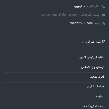
تلفن ثابت :
05131810
پست الکترونیک :
pazhseir.travel[at]gmail.com
وب :
charter2020.com
نقشه سایت
دانلود اپلیکیشن اندروید
تورهای ویژه اقساطی
گالری تصاویر
مجله گردشگری
درباره ما
اطلاعات فرودگاه ها