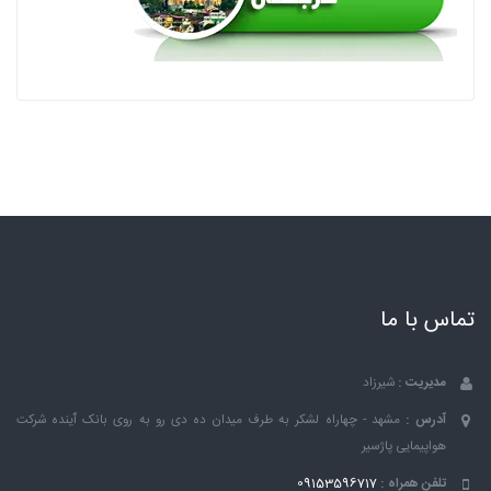
تماس با ما
مدیریت :
شیرزاد
آدرس :
مشهد - چهاراه لشکر به طرف میدان ده دی رو به روی بانک ٱینده شرکت
هواپیمایی پاژسیر
تلفن همراه :
09153596717