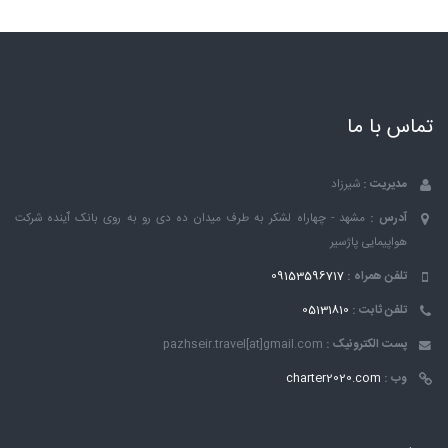
تماس با ما
مدیریت :
شیرزاد
آدرس :
مشهد - چهاراه لشکر به طرف میدان ده دی رو به روی بانک ٱینده شرکت
هواپیمایی پاژسیر
تلفن همراه :
09153596717
تلفن ثابت :
05131810
پست الکترونیک :
pazhseir.travel[at]gmail.com
وب :
charter2020.com