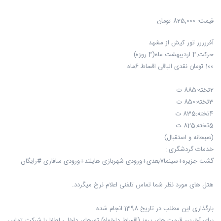
قیمت:
825,000 تومان
آفررررر تور کیش از مشهد
حرکت:4 اردیبهشت ماه(4 روزه)
100 تومان نقدی الباقی اقساط 6ماه
2تخته:885 ت
3تخته:850 ت
4تخته:835 ت
5تخته:825 ت
(صبحانه و استقبال)
خدمات گردشگری :
گشت جزیره+سینما7بعدی+ورودی شهربازی هایلند+ورودی سافاری #رایگان
هتل های مورد نظر شما تماس تلفنی اعلام نرخ میگردد.
بارگذاری این مطلب در تاریخ 1398 انجام شده
برای آخرین قیمت های بروز (اقساط دلخواه) تورهای داخلی لطفا با شرکت تماس