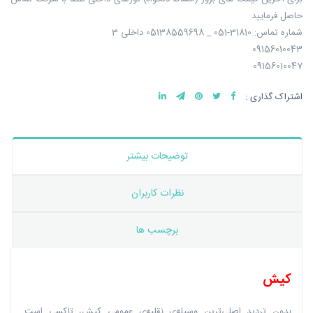
حاصل فرمایید
شماره تماس: 31810-051 _ 05138559698 داخلی 3
09156010043
09156010047
اشتراک گذاری :
توضیحات بیشتر
نظرات کاربران
برچسب ها
کیش
بدون تردید اصلی‌ترین وسیله‌ی نقلیه‌ی عمومی کیش، تاکسی است.