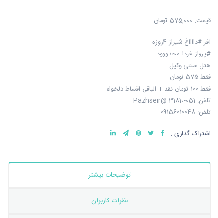
قیمت:
575,000 تومان
آفر #دااااغ شیراز 4روزه
#پرواز_فردا_محدووود
هتل سنتی وکیل
فقط 575 تومان
فقط 100 تومان نقد + الباقی اقساط دلخواه
تلفن: 051-31810 @Pazhseir
تلفن: 09156010048
اشتراک گذاری :
توضیحات بیشتر
نظرات کاربران