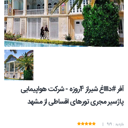
آفر #دااااغ شیراز 4روزه - شرکت هواپیمایی
پاژسیر مجری تورهای اقساطی از مشهد
بازدید : 919 |