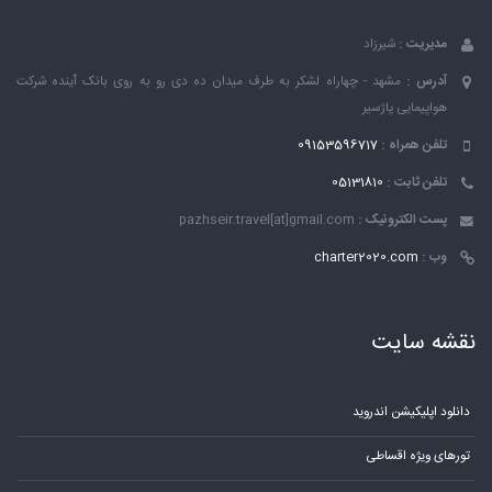
مدیریت :
شیرزاد
آدرس :
مشهد - چهاراه لشکر به طرف میدان ده دی رو به روی بانک ٱینده شرکت
هواپیمایی پاژسیر
تلفن همراه :
09153596717
تلفن ثابت :
05131810
پست الکترونیک :
pazhseir.travel[at]gmail.com
وب :
charter2020.com
نقشه سایت
دانلود اپلیکیشن اندروید
تورهای ویژه اقساطی