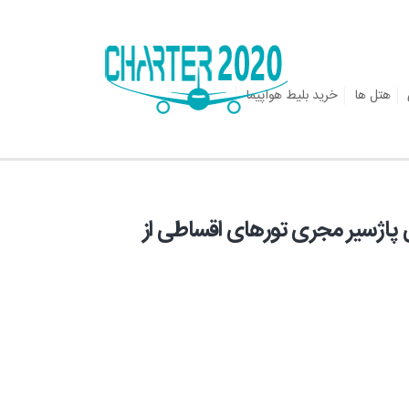
هتل ها
خرید بلیط هواپیما
 پاژسیر مجری تورهای اقساطی از