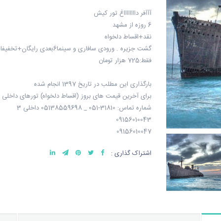
آآآفر دااااااااغ تور کیش
6 روزه از مشهد
نقد+اقساط دلخواه
گشت جزیره . ورودی سافاری و سینما6بعدی رایگان+تخفیفات گردشگری
فقط:725 هزار تومان
بارگذاری این مطلب در تاریخ 1397 انجام شده
برای آخرین قیمت های بروز (اقساط دلخواه) تورهای داخلی 
شماره تماس: 31810-051 _ 05138559698 داخلی 3
09156010043
09156010047
اشتراک گذاری :