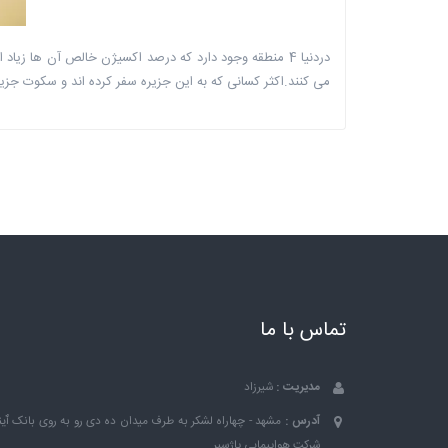
دردنیا 4 منطقه وجود دارد که درصد اکسیژن خالص آن ه
می کنند.اکثر کسانی که به این جزیره سفر کرده اند و سکوت جزیر
تماس با ما
مدیریت :
شیرزاد
آدرس :
مشهد - چهاراه لشکر به طرف میدان ده دی رو به روی بانک ٱین
شرکت هواپیمایی پاژسیر