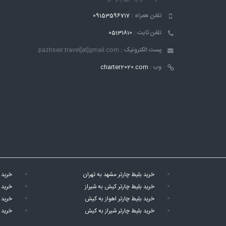
تلفن همراه :
09153596717
تلفن ثابت :
05131810
پست الکترونیک :
pazhseir.travel[at]gmail.com
وب :
charter2020.com
خرید بلیط چارتر مشهد به تهران
خرید 
خرید بلیط چارتر کیش به شیراز
خرید 
خرید بلیط چارتر اهواز به کیش
خرید 
خرید بلیط چارتر شیراز به کیش
خرید 