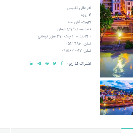
آفر عالی تفلیس
4 روزه
21ویژه آبان ماه
فقط 1/740/000 تومان
740نقد + 4 چک 270 هزار تومانی
تلفن: 051.31810
تلفن: 09156010017
اشتراک گذاری :