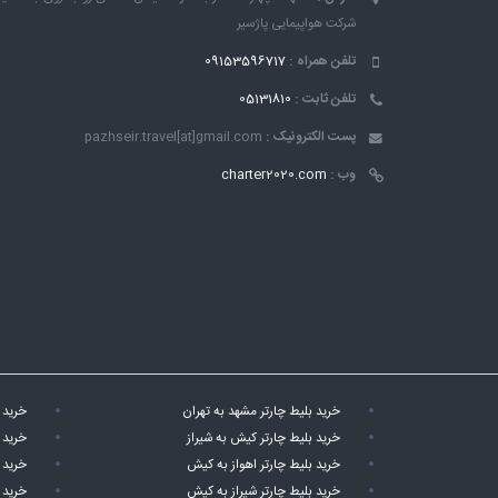
شرکت هواپیمایی پاژسیر
تلفن همراه :
09153596717
تلفن ثابت :
05131810
پست الکترونیک :
pazhseir.travel[at]gmail.com
وب :
charter2020.com
خرید بلیط چارتر مشهد به تهران
خرید 
خرید بلیط چارتر کیش به شیراز
خرید 
خرید بلیط چارتر اهواز به کیش
خرید 
خرید بلیط چارتر شیراز به کیش
خرید 