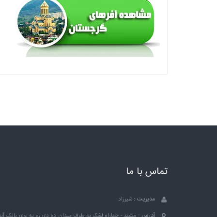
تماس با ما
مدیریت :
شیرزاد
آدرس :
مشهد - چهاراه لشکر به طرف میدان ده دی رو به روی بانک ٱین