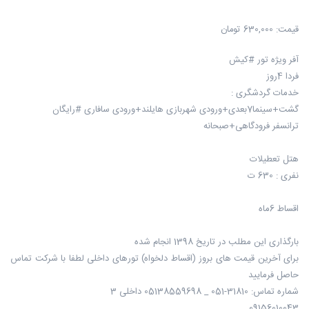
قیمت:
630,000 تومان
آفر ویژه تور #کیش
فردا 4روز
خدمات گردشگری :
گشت+سینما7بعدی+ورودی شهربازی هایلند+ورودی سافاری #رایگان
ترانسفر فرودگاهی+صبحانه
هتل تعطیلات
نفری : 630 ت
اقساط 6ماه
بارگذاری این مطلب در تاریخ 1398 انجام شده
برای آخرین قیمت های بروز (اقساط دلخواه) تورهای داخلی لطفا با شرکت تماس
حاصل فرمایید
شماره تماس: 31810-051 _ 05138559698 داخلی 3
09156010043