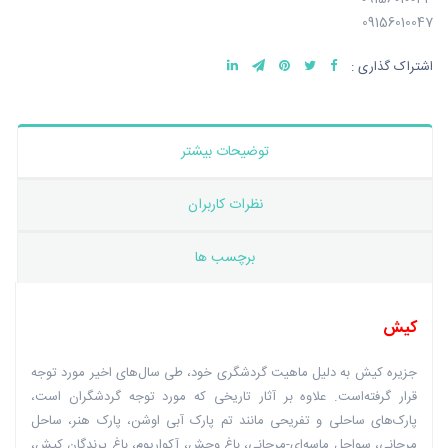
09156010047
اشتراک گذاری :
توضیحات بیشتر
نظرات کاربران
برچسب ها
کیش
جزیره کیش به دلیل ماهیت گردشگری خود، طی سال‌های اخیر مورد توجه
قرار گرفته‌است. علاوه بر آثار تاریخی که مورد توجه گردشگران است،
پارک‌های ساحلی و تفریحی مانند تم پارک آبی اوشن، پارک هنر، ساحل
مرجانی، سواحل ماسه‌ای-مرجانی، باغ وحش، آکواریوم، باغ پرندگان کیش،