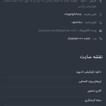
آدرس :
مشهد - چهاراه لشکر به طرف میدان ده دی رو به روی بانک ٱینده شرکت
هواپیمایی پاژسیر
تلفن همراه :
09153596717
تلفن ثابت :
05131810
پست الکترونیک :
pazhseir.travel[at]gmail.com
وب :
charter2020.com
نقشه سایت
دانلود اپلیکیشن اندروید
تورهای ویژه اقساطی
گالری تصاویر
مجله گردشگری