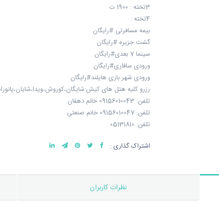
3تخته : 1900 ت
4تخته :
بیمه مسافرتی #رایگان
گشت جزیره #رایگان
سینما 7 بعدی#رایگان
ورودی سافاری#رایگان
ورودی شهر بازی هایلند#رایگان
رزرو کلیه هتل های کیش:شایگان،کوروش،ویدا،شایان،پانوراما،
تلفن: 09156010043 خانم دهقان
تلفن: 09156010047 خانم صنعتی
تلفن: 05131810
اشتراک گذاری :
نظرات کاربران