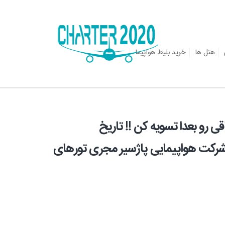
هتل ها
خرید بلیط هواپیما
 رو بعدا تسویه کن !! تاریخ
بان ماه (3شب و4روز)-شرکت هواپیمایی پاژسیر مجری تورهای