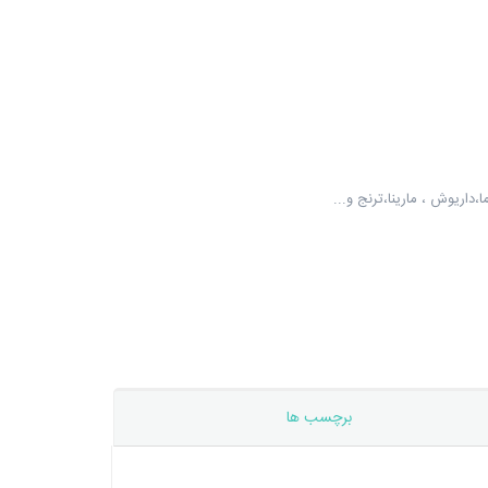
داریوش ، مارینا،ترنج و...
برچسب ها