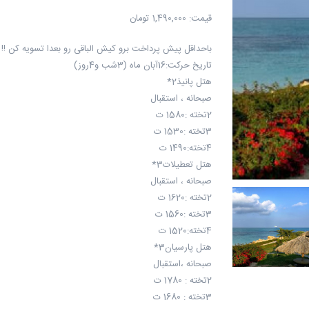
قیمت:
1,490,000 تومان
باحداقل پیش پرداخت برو کیش الباقی رو بعدا تسویه کن !!
تاریخ حرکت:16آبان ماه (3شب و4روز)
هتل پانیذ2*
صبحانه ، استقبال
2تخته :1580 ت
3تخته :1530 ت
4تخته:1490 ت
هتل تعطیلات3*
صبحانه ، استقبال
2تخته :1620 ت
3تخته :1560 ت
4تخته:1520 ت
هتل پارسیان3*
صبحانه ،استقبال
2تخته : 1780 ت
3تخته : 1680 ت