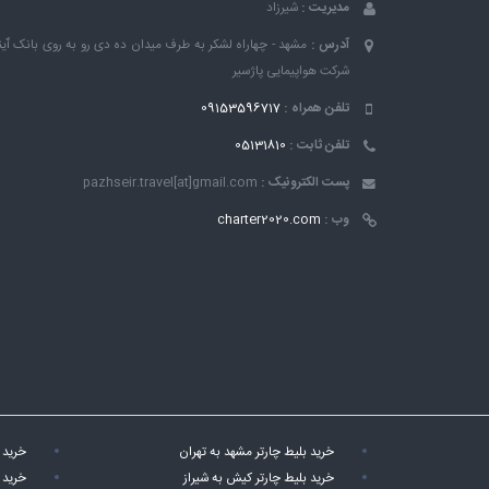
مدیریت :
شیرزاد
آدرس :
مشهد - چهاراه لشکر به طرف میدان ده دی رو به روی بانک ٱین
شرکت هواپیمایی پاژسیر
تلفن همراه :
09153596717
تلفن ثابت :
05131810
پست الکترونیک :
pazhseir.travel[at]gmail.com
وب :
charter2020.com
خرید بلیط چارتر مشهد به تهران
خرید 
خرید بلیط چارتر کیش به شیراز
خرید 