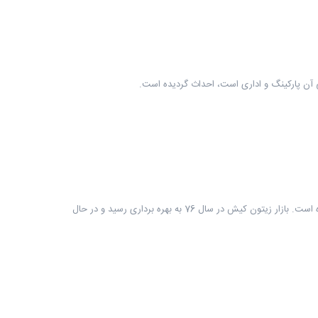
بازار زیتون کیش یکی از بازارها و مراکز خرید کیش است که در زمینی به مساحت حدودا 5200 مترمربع، در دو طبقه، در قسمت شرقی کیش احداث گردیده است. بازار زیتون کیش در سال 76 به بهره برداری رسید و در حال