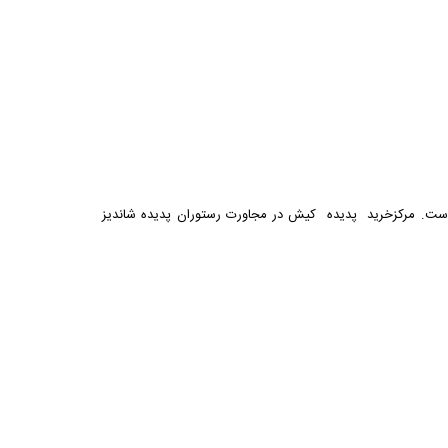
ودا 10000 مترمربع، در ابتدای جاده جهان احداث گردیده است. مرکزخرید پدیده کیش در مجاورت رستوران پدیده شاندیز