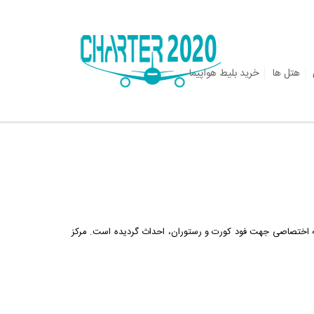
هتل ها
خرید بلیط هواپیما
راکز خرید کیش است که در زمینی به مساحت حدودا 4300 مترمربع، در دو طبقه تجاری با 100 غرفه و یک طبقه اختصاصی جهت فود کورت و رستوران، احداث گردیده است. مرکز