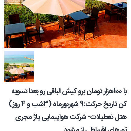
با 100هزار تومان برو کیش الباقی رو بعدا تسویه
کن تاریخ حرکت:9 شهریورماه (3شب و 4 روز)
هتل تعطیلات- شرکت هواپیمایی پاژ مجری
تورهای اقساطی از مشهد