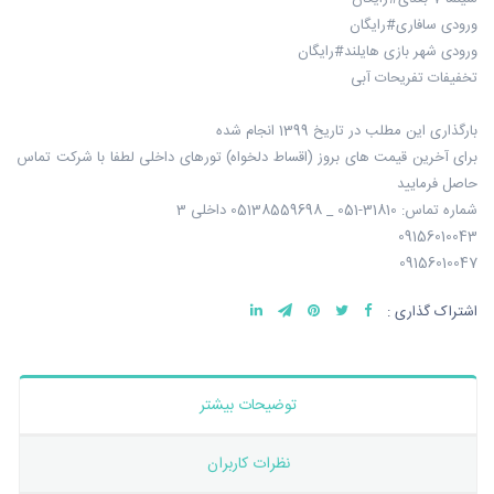
ورودی سافاری#رایگان
ورودی شهر بازی هایلند#رایگان
تخفیفات تفریحات آبی
بارگذاری این مطلب در تاریخ 1399 انجام شده
برای آخرین قیمت های بروز (اقساط دلخواه) تورهای داخلی لطفا با شرکت تماس
حاصل فرمایید
شماره تماس: 31810-051 _ 05138559698 داخلی 3
09156010043
09156010047
اشتراک گذاری :
توضیحات بیشتر
نظرات کاربران