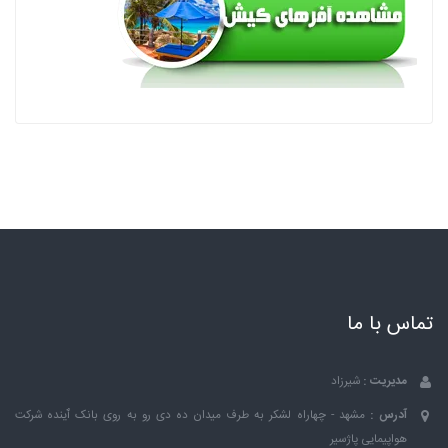
تماس با ما
مدیریت :
شیرزاد
آدرس :
مشهد - چهاراه لشکر به طرف میدان ده دی رو به روی بانک ٱینده شرکت
هواپیمایی پاژسیر