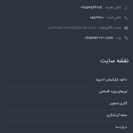
تلفن همراه :
09153596717
تلفن ثابت :
05131810
پست الکترونیک :
pazhseir.travel[at]gmail.com
وب :
charter2020.com
نقشه سایت
دانلود اپلیکیشن اندروید
تورهای ویژه اقساطی
گالری تصاویر
مجله گردشگری
درباره ما