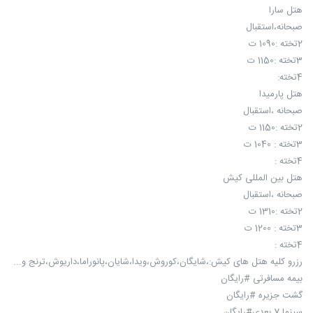
هتل سارا
صبحانه،استقبال
2تخته :1090 ت
3تخته :1150 ت
4تخته:
هتل پارمیدا
صبحانه ،استقبال
2تخته :1150 ت
3تخته : 1040 ت
4تخته :
هتل بین المللی کیش
صبحانه ،استقبال
2تخته :1310 ت
3تخته : 1200 ت
4تخته :
رزرو کلیه هتل های کیش:،شایگان،کوروش،ویدا،شایان،پانوراما،داریوش،ترنج و...
بیمه مسافرتی #رایگان
گشت جزیره #رایگان
سینما 7 بعدی#رایگان