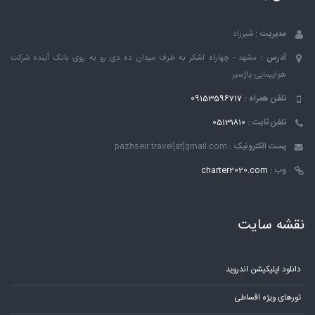
مدیریت :
شیرزاد
آدرس :
مشهد - چهاراه لشکر به طرف میدان ده دی رو به روی بانک ٱینده شرکت
هواپیمایی پاژسیر
تلفن همراه :
09153596717
تلفن ثابت :
05131810
پست الکترونیک :
pazhseir.travel[at]gmail.com
وب :
charter2020.com
نقشه سایت
دانلود اپلیکیشن اندروید
تورهای ویژه اقساطی