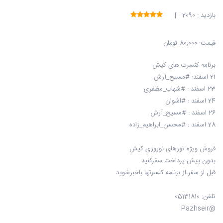
بازدید : 2090 |
قیمت:
80,000 تومان
برنامه کنسرت های کیش
21 اسفند: #مسیح_آرش
23 اسفند : #شهاب_مظفری
24 اسفند : #اشوان
26 اسفند : #مسیح_آرش
28 اسفند : #محسن_ابراهیم_زاده
فروش ویژه تورهای نوروزی کیش
بدون پیش پرداخت سفرکنید
قبل از سفر،از برنامه کنسرتها باخبرشوید
تلفن: 05131810
@Pazhseir