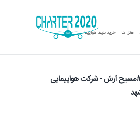
هتل ها
خرید بلیط هواپیما
 های کیش 11 مرداد : #مسیح آرش - شرکت هواپیمایی
هد