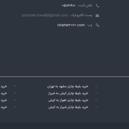
تلفن ثابت :
05131810
پست الکترونیک :
pazhseir.travel[at]gmail.com
وب :
charter2020.com
خرید بلیط چارتر مشهد به تهران
خرید 
خرید بلیط چارتر کیش به شیراز
خرید 
خرید بلیط چارتر اهواز به کیش
خرید 
خرید بلیط چارتر شیراز به کیش
خرید 