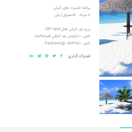
برنامه کنسرت های کیش
11 مرداد : #مسیح_آرش
رزرو تور کیش هتل2تا5⭐️VIP
تلفن: 100تومان نقد الباقی اقساط6ماه
تلفن: 05131810 @Pazhseir
اشتراک گذاری :