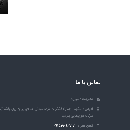
تماس با ما
مدیریت :
شیرزاد
آدرس :
مشهد - چهاراه لشکر به طرف میدان ده دی رو به روی بانک ٱین
شرکت هواپیمایی پاژسیر
تلفن همراه :
09153596717