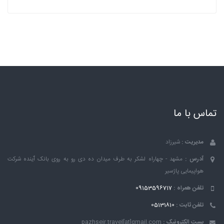
تماس با ما
مدیریت :
شیرزاد
آدرس :
مشهد - چهاراه لشکر به طرف میدان ده دی رو به روی بانک ٱینده شرکت
هواپیمایی پاژسیر
تلفن همراه :
09153596717
تلفن ثابت :
05131810
پست الکترونیک :
pazhseir.travel[at]gmail.com