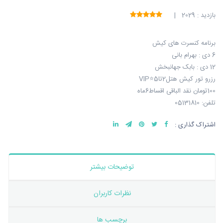
بازدید : 2029 |
برنامه کنسرت های کیش
6 دی : بهرام بانی
12 دی : بابک جهانبخش
رزرو تور کیش هتل2تا5⭐️VIP
100تومان نقد الباقی اقساط6ماه
تلفن: 05131810
اشتراک گذاری :
توضیحات بیشتر
نظرات کاربران
برچسب ها