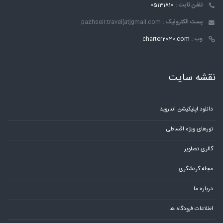
تلفن ثابت :
05131810
پست الکترونیک :
pazhseir.travel[at]gmail.com
وب :
charter2020.com
نقشه سایت
دانلود اپلیکیشن اندروید
تورهای ویژه اقساطی
گالری تصاویر
مجله گردشگری
درباره ما
اطلاعات فرودگاه ها