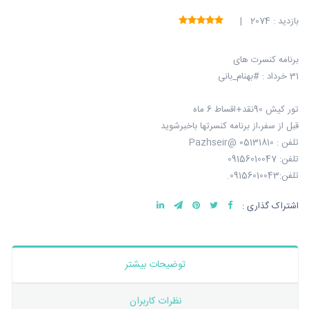
بازدید : 2074 |
برنامه کنسرت های
31 خرداد : #بهنام_بانی
تور کیش 90نقد+اقساط 6 ماه
قبل از سفر،از برنامه کنسرتها باخبرشوید
تلفن : 05131810 @Pazhseir
تلفن: 09156010047
تلفن:09156010043.
اشتراک گذاری :
توضیحات بیشتر
نظرات کاربران