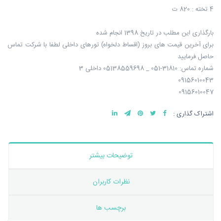
4 تخته : 820 ت
بارگذاری این مطلب در تاریخ 1398 انجام شده
برای آخرین قیمت های بروز (اقساط دلخواه) تورهای داخلی لطفا با شرکت تماس
حاصل فرمایید
شماره تماس: 31810-051 _ 05138559698 داخلی 3
09156010043
09156010047
اشتراک گذاری :
توضیحات بیشتر
نظرات کاربران
برچسب ها