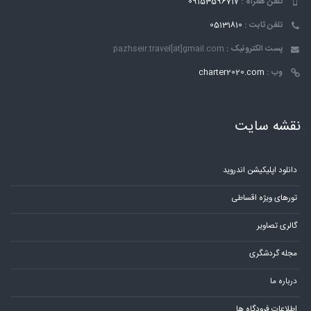
تلفن همراه :
09153596717
تلفن ثابت :
05131810
پست الکترونیک :
pazhseir.travel[at]gmail.com
وب :
charter2020.com
نقشه سایت
دانلود اپلیکیشن اندروید
تورهای ویژه اقساطی
گالری تصاویر
مجله گردشگری
درباره ما
اطلاعات فرودگاه ها