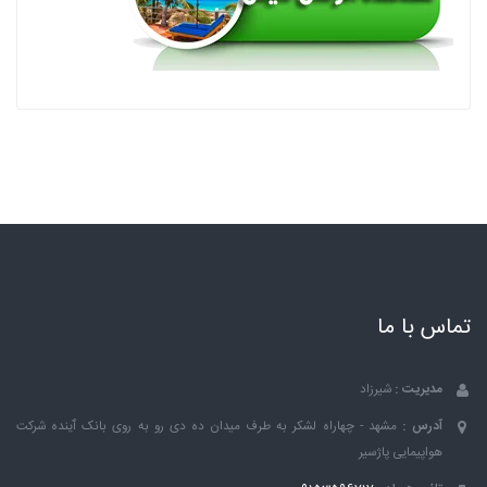
تماس با ما
مدیریت :
شیرزاد
آدرس :
مشهد - چهاراه لشکر به طرف میدان ده دی رو به روی بانک ٱینده شرکت
هواپیمایی پاژسیر