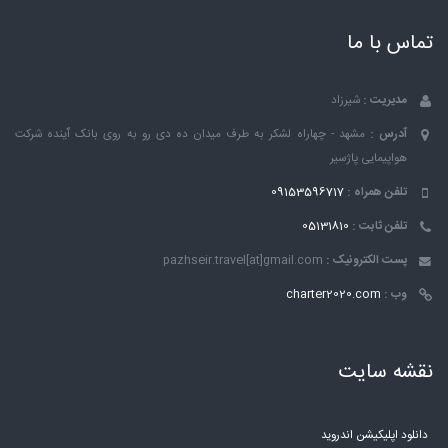
تماس با ما
مدیریت :
شیرزاد
آدرس :
مشهد - چهاراه لشکر به طرف میدان ده دی رو به روی بانک ٱینده شرکت
هواپیمایی پاژسیر
تلفن همراه :
09153596717
تلفن ثابت :
05131810
پست الکترونیک :
pazhseir.travel[at]gmail.com
وب :
charter2020.com
نقشه سایت
دانلود اپلیکیشن اندروید