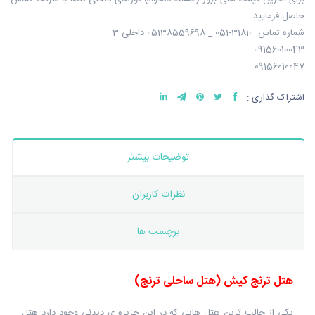
حاصل فرمایید
شماره تماس: 31810-051 _ 05138559698 داخلی 3
09156010043
09156010047
اشتراک گذاری :
توضیحات بیشتر
نظرات کاربران
برچسب ها
هتل ترنج کیش (هتل ساحلی ترنج)
یکی از جالب ترین هتل هایی که در این جزیره ی دیدنی وجود دارد هتل