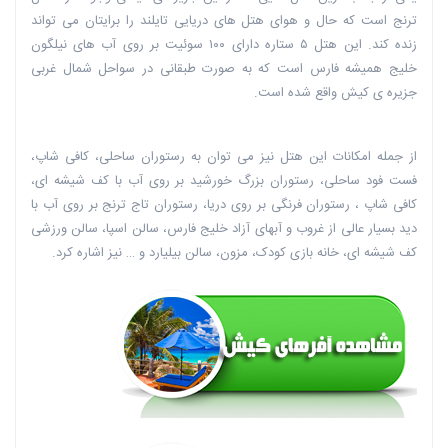
ترنج است که حال و هوای هتل های دریایی تایلند را برایتان می تواند
زنده کند. این هتل ۵ ستاره دارای ۱۰۰ سوئیت بر روی آب های نیلگون
خلیج همیشه فارس است که به صورت طبقانی در سواحل شمال غربی
جزیره ی کیش واقع شده است.
از جمله امکانات این هتل نیز می توان به رستوران ‏ساحلی، کافی شاپ،
فست فود ساحلی، رستوران بزرگ خورشید بر روی آب با کف شیشه ای،
کافی شاپ ، رستوران فرنگی بر روی دریا، ‏رستوران تاج ترنج بر روی آب با
دید بسیار عالی از غروب و آبهای آزاد خلیج فارس، سالن اسپا، سالن ورزشی
‏کف شیشه ای، خانه بازی کودک، مزون، سالن بیلیارد و … نیز اشاره کرد.