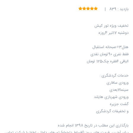
بازدید : 839 |
تخفیف ویژه تور کیش
دوشنبه 17تیر 4روزه
هتل3⭐️صبحانه استقبال
فقط نفری 90تومان نقدی
الباقی 6فقره چک125 تومان
خدمات گردشگری :
ورودی سافاری
سینما7بعدی
ورودی شهربازی هایلند
گشت جزیره
و تخفیفات گردشگری
بارگذاری این مطلب در تاریخ 1398 انجام شده
برای آخرین قیمت های بروز (اقساط دلخواه) تورهای داخلی لطفا با شرکت تماس