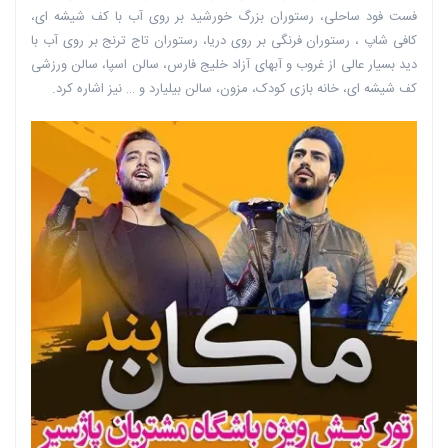
فست فود ساحلی، رستوران بزرگ خورشید بر روی آب با کف شیشه ای،
کافی شاپ ، رستوران فرنگی بر روی دریا، ‏رستوران تاج ترنج بر روی آب با
دید بسیار عالی از غروب و آبهای آزاد خلیج فارس، سالن اسپا، سالن ورزشی
‏کف شیشه ای، خانه بازی کودک، مزون، سالن بیلیارد و … نیز اشاره کرد.