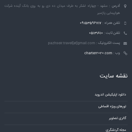
آدرس :
مشهد - چهاراه لشکر به طرف میدان ده دی رو به روی بانک ٱینده شرکت
هواپیمایی پاژسیر
تلفن همراه :
09153596717
تلفن ثابت :
05131810
پست الکترونیک :
pazhseir.travel[at]gmail.com
وب :
charter2020.com
نقشه سایت
دانلود اپلیکیشن اندروید
تورهای ویژه اقساطی
گالری تصاویر
مجله گردشگری