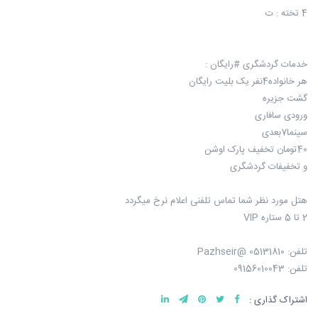
4 تخته : ت
خدمات گردشگری #رایگان :
هر خانواده4نفر یک بلیت رایگان
گشت جزیره
ورودی سافاری
سینما7بعدی
40تومان تخفیف پارک اوشن
و تخفیفات گردشگری
هتل مورد نظر شما تماس تلفنی اعلام نرخ میگردد
2 تا 5 ستاره VIP
تلفن: 05131810 @Pazhseir
تلفن: 09156010043
اشتراک گذاری :