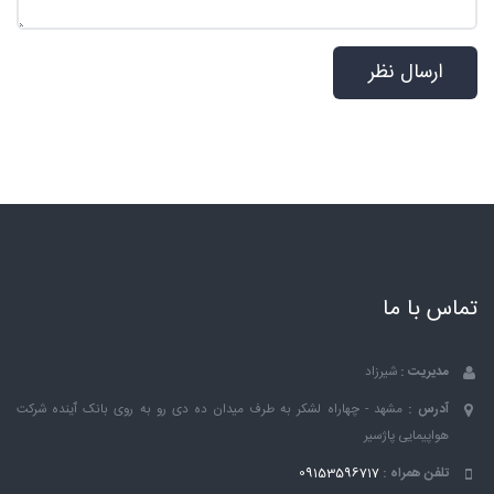
تماس با ما
مدیریت :
شیرزاد
آدرس :
مشهد - چهاراه لشکر به طرف میدان ده دی رو به روی بانک ٱینده شرکت
هواپیمایی پاژسیر
تلفن همراه :
09153596717