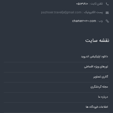
تلفن ثابت :
05131810
پست الکترونیک :
pazhseir.travel[at]gmail.com
وب :
charter2020.com
نقشه سایت
دانلود اپلیکیشن اندروید
تورهای ویژه اقساطی
گالری تصاویر
مجله گردشگری
درباره ما
اطلاعات فرودگاه ها