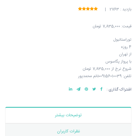
بازدید : 2763 |
قیمت:
7,835,000 تومان
توراستانبول
4 روزه
از تهران
با پرواز پگاسوس
شروع نرخ از 7,835,000 تومان
تلفن: 09156010039خانم محمدپور
اشتراک گذاری :
توضیحات بیشتر
نظرات کاربران