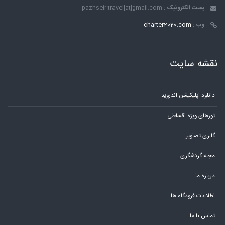
پست الکترونیک :
pazhseir.travel[at]gmail.com
وب :
charter2020.com
نقشه سایت
دانلود اپلیکیشن اندروید
تورهای ویژه اقساطی
گالری تصاویر
مجله گردشگری
درباره ما
اطلاعات فرودگاه ها
تماس با ما