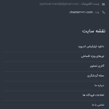
پست الکترونیک :
pazhseir.travel[at]gmail.com
وب :
charter2020.com
نقشه سایت
دانلود اپلیکیشن اندروید
تورهای ویژه اقساطی
گالری تصاویر
مجله گردشگری
درباره ما
اطلاعات فرودگاه ها
تماس با ما