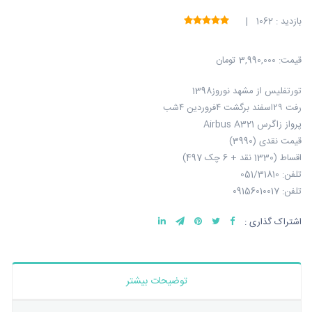
بازدید : 1062 |
قیمت:
3,990,000 تومان
تورتفلیس از مشهد نوروز1398
رفت ۲۹اسفند برگشت ۴فروردین ۴شب
پرواز زاگرس Airbus A321
قیمت نقدی (3990)
اقساط (1330 نقد + 6 چک 497)
تلفن: 051/31810
تلفن: 09156010017
اشتراک گذاری :
توضیحات بیشتر