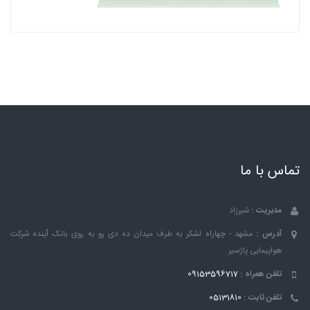
تماس با ما
مدیریت :
شیرزاد
آدرس :
مشهد - چهاراه لشکر به طرف میدان ده دی رو به روی بانک ٱینده شرکت
هواپیمایی پاژسیر
تلفن همراه :
09153596717
تلفن ثابت :
05131810