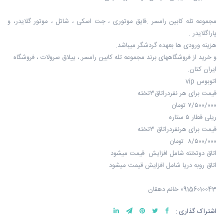
مجموعه تله کابین رامسر .قایق موتوری ، جت اسکی ، شاتل ، موتور گلایدر، و
پاراگلایدر .
هزینه ورودی ها بعهده گردشگر میباشد.
و خرید از فروشگاههای برند مجموعه تله کابین رامسر.، ییلاق سرولات ، فروشگاه
ایران کتان.
اتوبوس vip
قیمت برای هر نفردراتاق۳تخته
۷/۵۰۰/۰۰۰ تومان
ریلی قطار ۵ ستاره
قیمت برای هرنفردراتاق ۳تخته
۸/۵۰۰/۰۰۰ تومان
اتاق دوتخته شامل افزایش قیمت میشود
اتاق روبه دریا شامل افزایش قیمت میشود
09156010043 خانم دهقان
اشتراک گذاری :