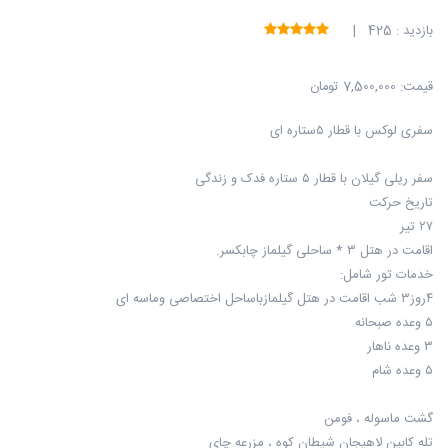
بازدید : 425 |
قیمت:
7,500,000 تومان
سفری لوکس با قطار ۵ستاره ای
سفر ریلی گیلان با قطار ۵ ستاره فدک و زندگی
تاریخ حرکت
۲۷ تیر
اقامت در هتل ۳ * ساحلی گیلماز چابکسر.
خدمات تور شامل:
۴روز۳ شب اقامت در هتل گیلمازباساحل اختصاصی وماسه ای
۵ وعده صبحانه
۳ وعده ناهار
۵ وعده شام
گشت ماسوله ، فومن
تله کابین لاهیجان شیطان کوه ، مزرعه چای