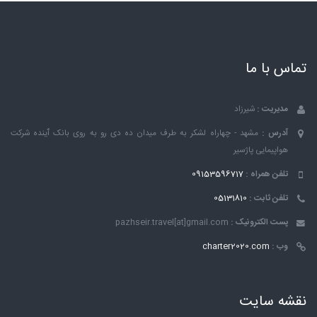
تماس با ما
مدیریت :
شیرزاد
آدرس :
مشهد - چهاراه لشکر به طرف میدان ده دی رو به روی بانک ٱینده شرکت
هواپیمایی پاژسیر
تلفن همراه :
09153596717
تلفن ثابت :
05131810
پست الکترونیک :
pazhseir.travel[at]gmail.com
وب :
charter2020.com
نقشه سایت