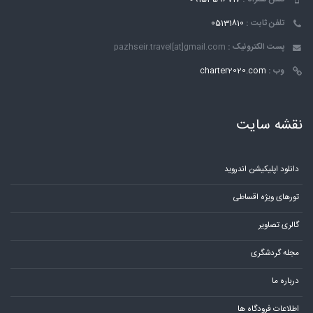
تلفن ثابت :
05131810
پست الکترونیک :
pazhseir.travel[at]gmail.com
وب :
charter2020.com
نقشه سایت
دانلود اپلیکیشن اندروید
تورهای ویژه اقساطی
گالری تصاویر
مجله گردشگری
درباره ما
اطلاعات فرودگاه ها