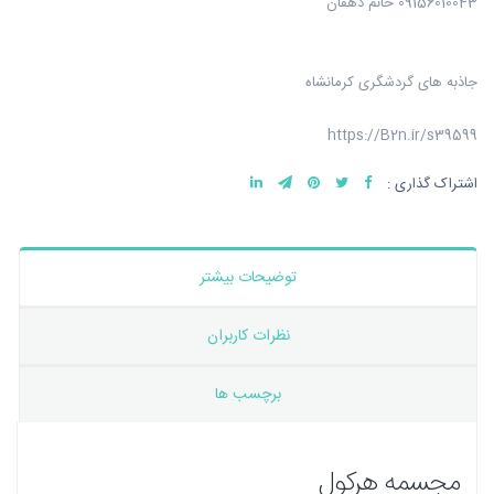
09156010043 خانم دهقان
جاذبه های گردشگری کرمانشاه
https://B2n.ir/s39599
اشتراک گذاری :
توضیحات بیشتر
نظرات کاربران
برچسب ها
مجسمه هرکول