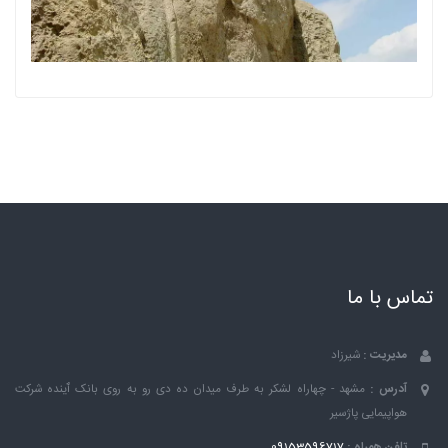
تماس با ما
مدیریت :
شیرزاد
آدرس :
مشهد - چهاراه لشکر به طرف میدان ده دی رو به روی بانک ٱینده شرکت
هواپیمایی پاژسیر
تلفن همراه :
09153596717