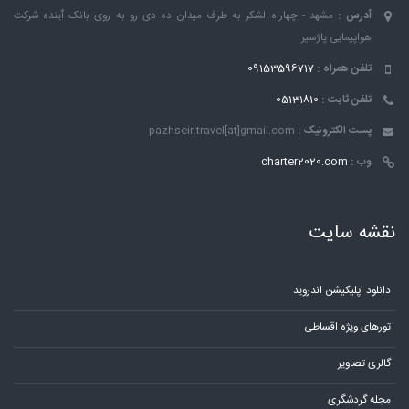
آدرس :
مشهد - چهاراه لشکر به طرف میدان ده دی رو به روی بانک ٱینده شرکت
هواپیمایی پاژسیر
تلفن همراه :
09153596717
تلفن ثابت :
05131810
پست الکترونیک :
pazhseir.travel[at]gmail.com
وب :
charter2020.com
نقشه سایت
دانلود اپلیکیشن اندروید
تورهای ویژه اقساطی
گالری تصاویر
مجله گردشگری