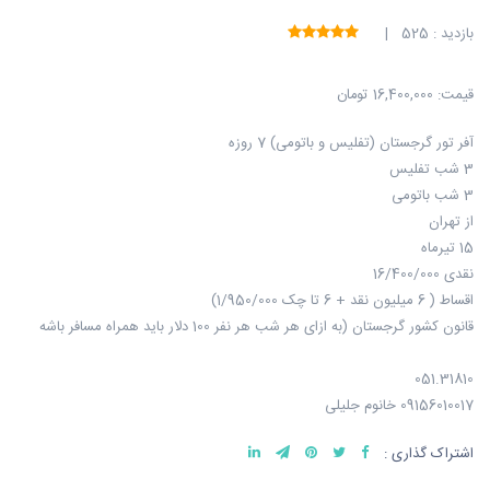
بازدید : 525 |
قیمت:
16,400,000 تومان
آفر تور گرجستان (تفلیس و باتومی) 7 روزه
3 شب تفلیس
3 شب باتومی
از تهران
15 تیرماه
نقدی 16/400/000
اقساط ( 6 میلیون نقد + 6 تا چک 1/950/000)
قانون کشور گرجستان (به ازای هر شب هر نفر 100 دلار باید همراه مسافر باشه
051.31810
09156010017 خانوم جلیلی
اشتراک گذاری :