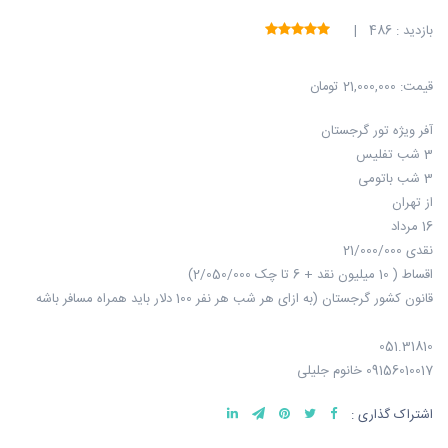
بازدید : 486 |
قیمت:
21,000,000 تومان
آفر ویژه تور گرجستان
3 شب تفلیس
3 شب باتومی
از تهران
16 مرداد
نقدی 21/000/000
اقساط ( 10 میلیون نقد + 6 تا چک 2/050/000)
قانون کشور گرجستان (به ازای هر شب هر نفر 100 دلار باید همراه مسافر باشه
051.31810
09156010017 خانوم جلیلی
اشتراک گذاری :