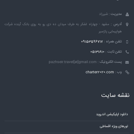
مدیریت :
شیرزاد
آدرس :
مشهد - چهاراه لشکر به طرف میدان ده دی رو به روی بانک ٱینده شرکت
هواپیمایی پاژسیر
تلفن همراه :
09153596717
تلفن ثابت :
05131810
پست الکترونیک :
pazhseir.travel[at]gmail.com
وب :
charter2020.com
نقشه سایت
دانلود اپلیکیشن اندروید
تورهای ویژه اقساطی