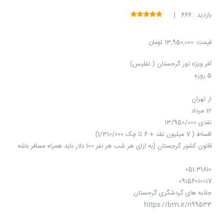
بازدید : 666 |
قیمت:
13,950,000 تومان
آفر ویژه تور گرجستان ( تفلیس)
5 روزه
از تهران
12 مرداد
نقدی 13/950/000
اقساط ( 7 میلیون نقد + 6 تا چک 1/310/000)
قانون کشور گرجستان (به ازای هر شب هر نفر 100 دلار باید همراه مسافر باشه
051.31810
09156010017
جاذبه های گردشگری گرجستان
https://b2n.ir/n99533