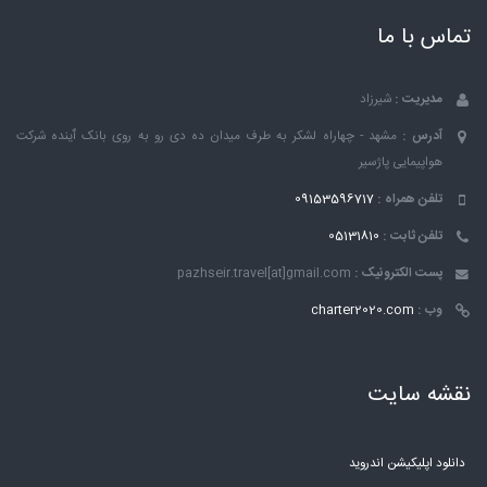
تماس با ما
مدیریت :
شیرزاد
آدرس :
مشهد - چهاراه لشکر به طرف میدان ده دی رو به روی بانک ٱینده شرکت
هواپیمایی پاژسیر
تلفن همراه :
09153596717
تلفن ثابت :
05131810
پست الکترونیک :
pazhseir.travel[at]gmail.com
وب :
charter2020.com
نقشه سایت
دانلود اپلیکیشن اندروید