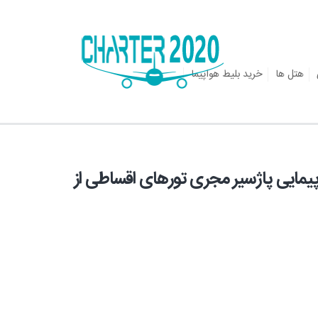
هتل ها
خرید بلیط هواپیما
یمایی پاژسیر مجری تورهای اقساطی از