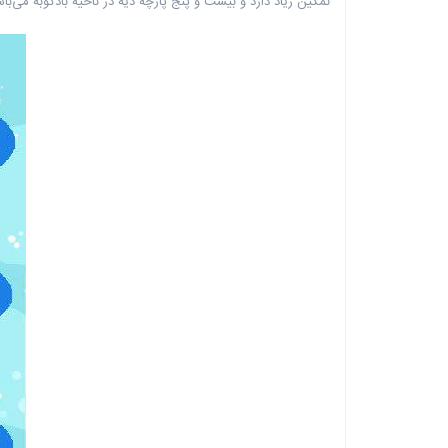
نمکین زیاد دارد و بیست و پنج پارچه دیه در ناحیه بادکوبه می‌با