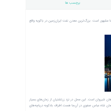
برچسب ها
جا مشهور است. بزرگ‌ترین معدن نفت ایران‌زمین در باکویه واقع
هان شیروان است. این محل در نزد زرتشتیان از زمان‌های بسیار
زمان شاه عباس صفوی در آن‌جا هست.اطراف بادکوبه دریاچه‌های