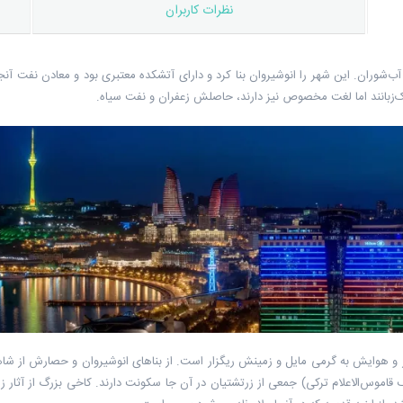
نظرات کاربران
ب‌شوران. این شهر را انوشیروان بنا کرد و دارای آتشکده معتبری بود و معادن نفت آن
زبانند اما لغت مخصوص نیز دارند، حاصلش زعفران و نفت سیاه.
ار و هوایش به گرمی مایل و زمینش ریگزار است. از بناهای انوشیروان و حصارش از شا
قاموس‌الاعلام ترکی) جمعی از زرتشتیان در آن جا سکونت دارند. کاخی بزرگ از آثار 