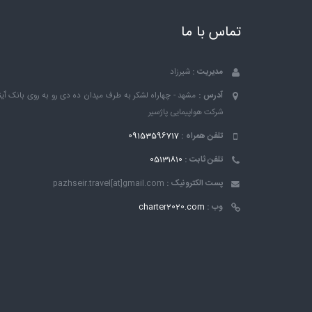
تماس با ما
مدیریت :
شیرزاد
آدرس :
مشهد - چهاراه لشکر به طرف میدان ده دی رو به روی بانک ٱین
شرکت هواپیمایی پاژسیر
تلفن همراه :
09153596717
تلفن ثابت :
05131810
پست الکترونیک :
pazhseir.travel[at]gmail.com
وب :
charter2020.com