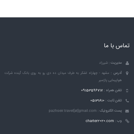
تماس با ما
مدیریت :
شیرزاد
آدرس :
مشهد - چهاراه لشکر به طرف میدان ده دی رو به روی بانک ٱینده شرکت
هواپیمایی پاژسیر
تلفن همراه :
09153596717
تلفن ثابت :
05131810
پست الکترونیک :
pazhseir.travel[at]gmail.com
وب :
charter2020.com