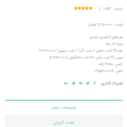
بازدید : 1054 |
قیمت:
6,270,000 تومان
تورهای لاکچری پاژسیر
ویژه آذر ماه
هند(3 شب دهلی 2 شب آگرا 2 شب جیپور) 6/270/000
چین (4 شب پکن +3 شب شانگهای )12/220/000
تلفن: 051.31810
تلفن: 09156010017
اشتراک گذاری :
توضیحات بیشتر
نظرات کاربران