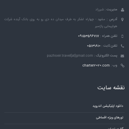
مدیریت :
شیرزاد
آدرس :
مشهد - چهاراه لشکر به طرف میدان ده دی رو به روی بانک ٱینده شرکت
هواپیمایی پاژسیر
تلفن همراه :
09153596717
تلفن ثابت :
05131810
پست الکترونیک :
pazhseir.travel[at]gmail.com
وب :
charter2020.com
نقشه سایت
دانلود اپلیکیشن اندروید
تورهای ویژه اقساطی