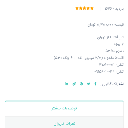
بازدید : 1626 |
قیمت:
5,350,000 تومان
تور آنتالیا از تهران
7 روزه
نقدی 5350
اقساط دلخواه (2/5 میلیون نقد + 6 چک 530)
تلفن: 051-31810
تلفن: 09156010039
اشتراک گذاری :
توضیحات بیشتر
نظرات کاربران