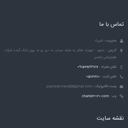
تماس با ما
مدیریت :
شیرزاد
آدرس :
مشهد - چهاراه لشکر به طرف میدان ده دی رو به روی بانک ٱینده شرکت
هواپیمایی پاژسیر
تلفن همراه :
09153596717
تلفن ثابت :
05131810
پست الکترونیک :
pazhseir.travel[at]gmail.com
وب :
charter2020.com
نقشه سایت