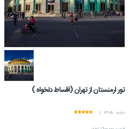
تور ارمنستان از تهران (اقساط دلخواه )
بازدید : 2305 |
قیمت:
1,900,000 تومان