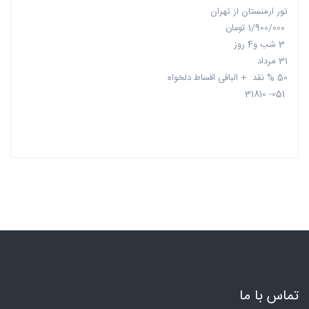
تور ارمنستان از تهران
1/900/000 تومان
3 شب و4 روز
31 مرداد
50 % نقد + الباقی اقساط دلخواه
051- 31810
تماس با ما