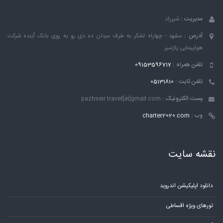
مدیریت :
شیرزاد
آدرس :
مشهد - چهاراه لشکر به طرف میدان ده دی رو به روی بانک ٱینده شرکت
هواپیمایی پاژسیر
تلفن همراه :
09153596717
تلفن ثابت :
05131810
پست الکترونیک :
pazhseir.travel[at]gmail.com
وب :
charter2020.com
نقشه سایت
دانلود اپلیکیشن اندروید
تورهای ویژه اقساطی