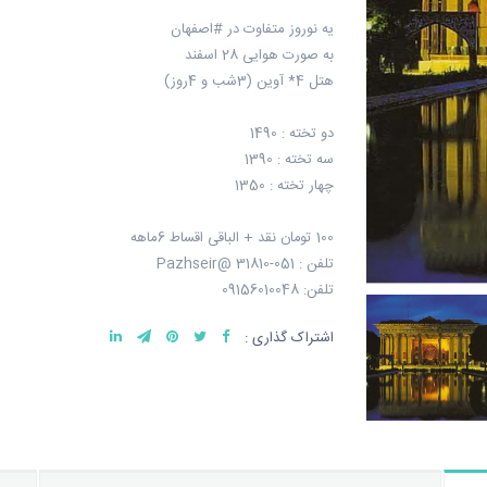
یه نوروز متفاوت در #اصفهان
به صورت هوایی 28 اسفند
هتل 4* آوین (3شب و 4روز)
دو تخته : 1490
سه تخته : 1390
چهار تخته : 1350
100 تومان نقد + الباقی اقساط 6ماهه
تلفن : 051-31810 @Pazhseir
تلفن: 09156010048
اشتراک گذاری :