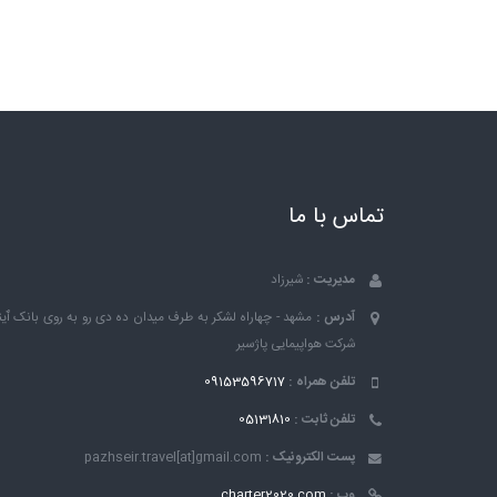
تماس با ما
مدیریت :
شیرزاد
آدرس :
مشهد - چهاراه لشکر به طرف میدان ده دی رو به روی بانک ٱین
شرکت هواپیمایی پاژسیر
تلفن همراه :
09153596717
تلفن ثابت :
05131810
پست الکترونیک :
pazhseir.travel[at]gmail.com
وب :
charter2020.com