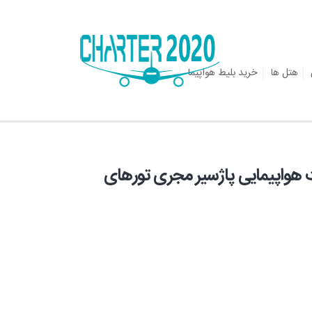
هتل ها
خرید بلیط هواپیما
 نوروز هتل 4* - شرکت هواپیمایی پاژسیر مجری تورهای