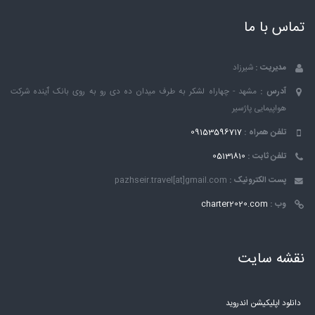
تماس با ما
مدیریت :
شیرزاد
آدرس :
مشهد - چهاراه لشکر به طرف میدان ده دی رو به روی بانک ٱینده شرکت
هواپیمایی پاژسیر
تلفن همراه :
09153596717
تلفن ثابت :
05131810
پست الکترونیک :
pazhseir.travel[at]gmail.com
وب :
charter2020.com
نقشه سایت
دانلود اپلیکیشن اندروید