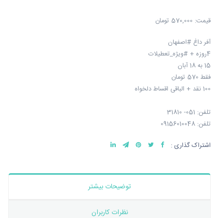
قیمت:
570,000 تومان
آفر داغ #اصفهان
4روزه + #ویژه_تعطیلات
15 به 18 آبان
فقط 570 تومان
100 نقد + الباقی اقساط دلخواه
تلفن: 051- 31810
تلفن: 09156010048
اشتراک گذاری :
توضیحات بیشتر
نظرات کاربران