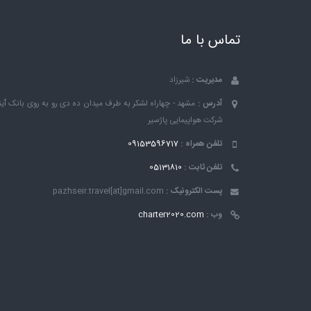
تماس با ما
مدیریت :
شیرزاد
آدرس :
مشهد - چهاراه لشکر به طرف میدان ده دی رو به روی بانک ٱین
شرکت هواپیمایی پاژسیر
تلفن همراه :
09153596717
تلفن ثابت :
05131810
پست الکترونیک :
pazhseir.travel[at]gmail.com
وب :
charter2020.com