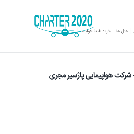
هتل ها
خرید بلیط هواپیما
ان ویژه14 شهریورماه4روزه- شرکت هواپیمایی پاژسیر مجری