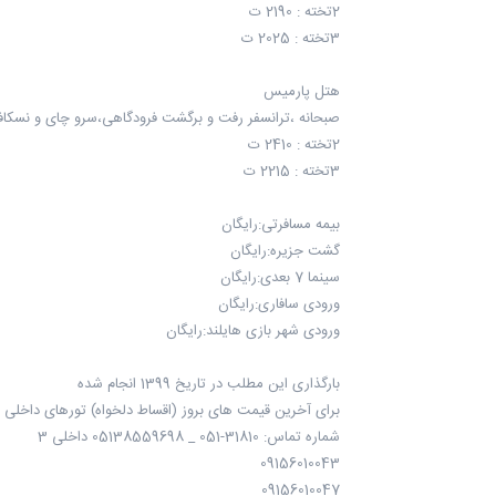
2تخته : 2190 ت
3تخته : 2025 ت
هتل پارمیس
صبحانه ،ترانسفر رفت و برگشت فرودگاهی،سرو چای و نسکاف
2تخته : 2410 ت
3تخته : 2215 ت
بیمه مسافرتی:رایگان
گشت جزیره:رایگان
سینما 7 بعدی:رایگان
ورودی سافاری:رایگان
ورودی شهر بازی هایلند:رایگان
بارگذاری این مطلب در تاریخ 1399 انجام شده
برای آخرین قیمت های بروز (اقساط دلخواه) تورهای داخلی 
شماره تماس: 31810-051 _ 05138559698 داخلی 3
09156010043
09156010047