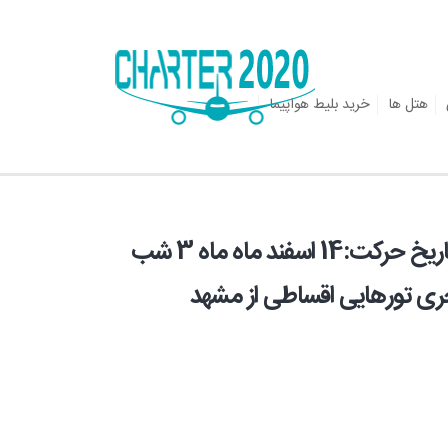
هتل ها
خرید بلیط هواپیما
تور اقساطی کیش ظرفیت محدود تاریخ حرکت:14 اسفند ماه ماه 3 شب