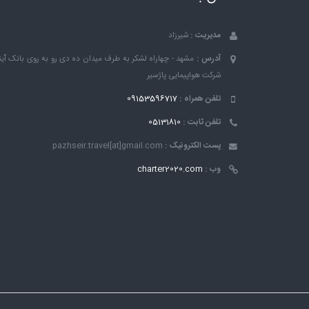
مدیریت :
شیرزاد
آدرس :
مشهد - چهاراه لشکر به طرف میدان ده دی رو به روی بانک ٱین
شرکت هواپیمایی پاژسیر
تلفن همراه :
09153596717
تلفن ثابت :
05131810
پست الکترونیک :
pazhseir.travel[at]gmail.com
وب :
charter2020.com