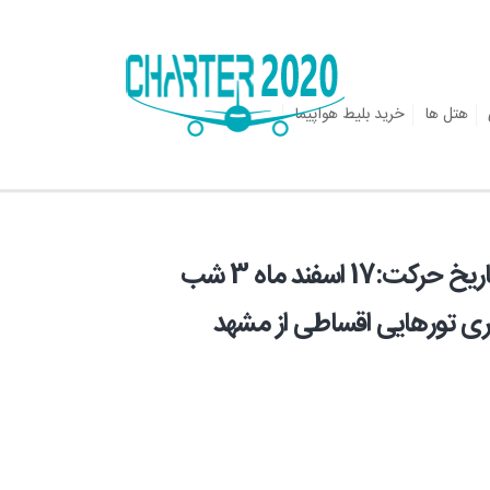
هتل ها
خرید بلیط هواپیما
تور اقساطی کیش ظرفیت محدود تاریخ حرکت:17 اسفند ماه 3 شب