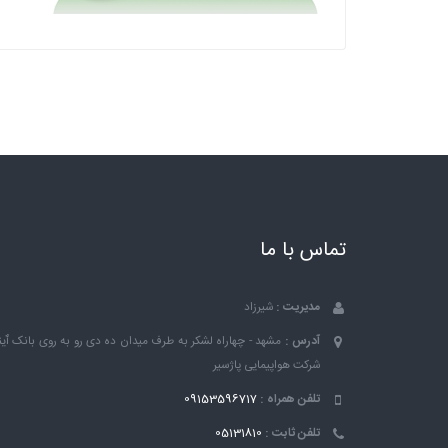
تماس با ما
مدیریت :
شیرزاد
آدرس :
مشهد - چهاراه لشکر به طرف میدان ده دی رو به روی بانک ٱین
شرکت هواپیمایی پاژسیر
تلفن همراه :
09153596717
تلفن ثابت :
05131810