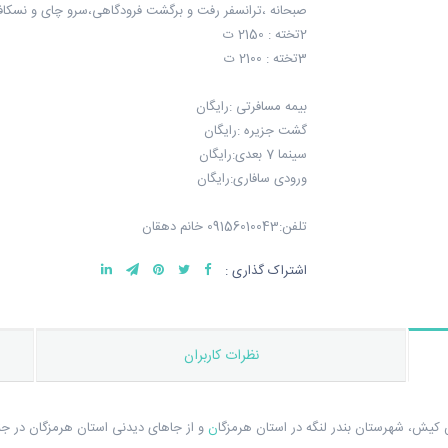
صبحانه ،ترانسفر رفت و برگشت فرودگاهی،سرو چای و نسکاف
2تخته : 2150 ت
3تخته : 2100 ت
بیمه مسافرتی :رایگان
گشت جزیره :رایگان
سینما 7 بعدی:رایگان
ورودی سافاری:رایگان
تلفن:09156010043 خانم دهقان
اشتراک گذاری :
نظرات کاربران
یش، شهرستان بندر لنگه در استان هرمزگا
ن
و از جاهای دیدنی استان هرمزگان در جن