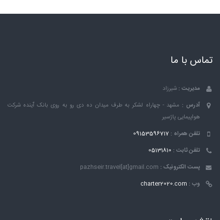
تماس با ما
مدیریت :
شیرزاد
آدرس :
مشهد - چهاراه لشکر به طرف میدان ده دی رو به روی بانک ٱینده شرکت
هواپیمایی پاژسیر
تلفن همراه :
09153596717
تلفن ثابت :
05131810
پست الکترونیک :
pazhseir.travel[at]gmail.com
وب :
charter2020.com