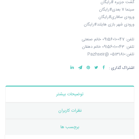
گشت جزیره #رایگان
سینما 7 بعدی#رایگان
ورودی سافاری#رایگان
ورودی شهر بازی هایلند#رایگان
تلفن: 09156010047 خانم صنعتی
تلفن: 09156010043 خانم دهقان
تلفن:05131810 @Pazhseir
اشتراک گذاری :
توضیحات بیشتر
نظرات کاربران
برچسب ها