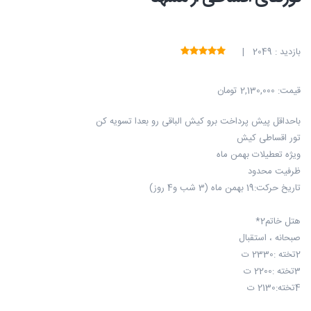
بازدید : 2049 |
قیمت:
2,130,000 تومان
باحداقل پیش پرداخت برو کیش الباقی رو بعدا تسویه کن
تور اقساطی کیش
ویژه تعطیلات بهمن ماه
ظرفیت محدود
تاریخ حرکت:19 بهمن ماه (3 شب و4 روز)
هتل خاتم2*
صبحانه ، استقبال
2تخته :2330 ت
3تخته :2200 ت
4تخته:2130 ت