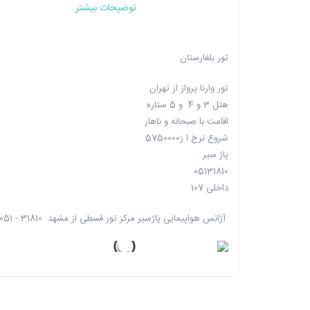
توضیحات بیشتر
تور بلغارستان
تور وارنا پرواز از تهران
هتل 3 و 4 و 5 ستاره
اقامت با صبحانه و ناهار
شروع نرخ ا ز5750000
پاژ سیر
05131810
داخلی 107
آژانس هواپیمایی پاژسیر مرکز تور قسطی از مشهد 31810 - 051