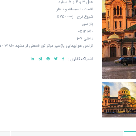
هتل 3 و 4 و 5 ستاره
اقامت با صبحانه و ناهار
شروع نرخ ا ز5750000
پاژ سیر
05131810
داخلی 107
آژانس هواپیمایی پاژسیر مرکز تور قسطی از مشهد 31810 - 051
اشتراک گذاری :