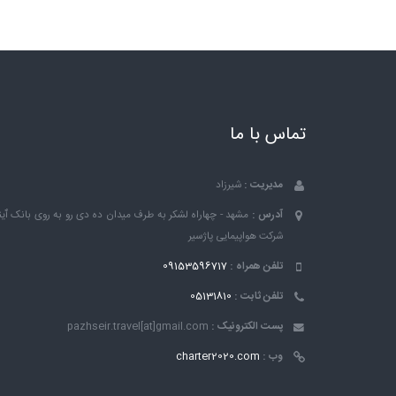
تماس با ما
مدیریت :
شیرزاد
آدرس :
مشهد - چهاراه لشکر به طرف میدان ده دی رو به روی بانک ٱین
شرکت هواپیمایی پاژسیر
تلفن همراه :
09153596717
تلفن ثابت :
05131810
پست الکترونیک :
pazhseir.travel[at]gmail.com
وب :
charter2020.com