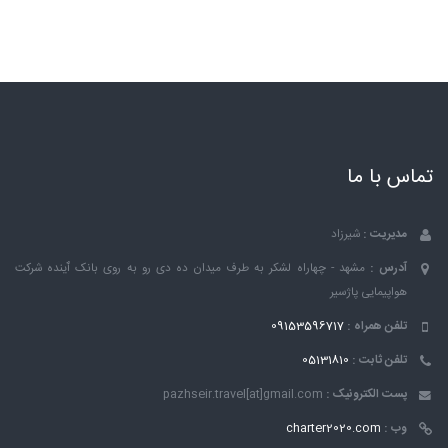
تماس با ما
مدیریت :
شیرزاد
آدرس :
مشهد - چهاراه لشکر به طرف میدان ده دی رو به روی بانک ٱینده شرکت
هواپیمایی پاژسیر
تلفن همراه :
09153596717
تلفن ثابت :
05131810
پست الکترونیک :
pazhseir.travel[at]gmail.com
وب :
charter2020.com