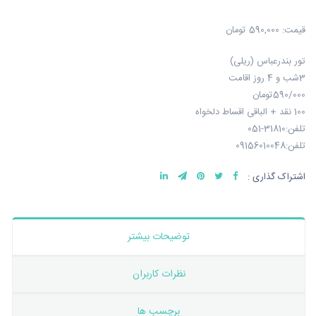
قیمت:
590,000 تومان
تور بندرعباس (ریلی)
3شب و 4 روز اقامت
590/000تومان
100 نقد + الباقی اقساط دلخواه
تلفن:31810-051
تلفن:09156010048
اشتراک گذاری :
توضیحات بیشتر
نظرات کاربران
برچسب ها