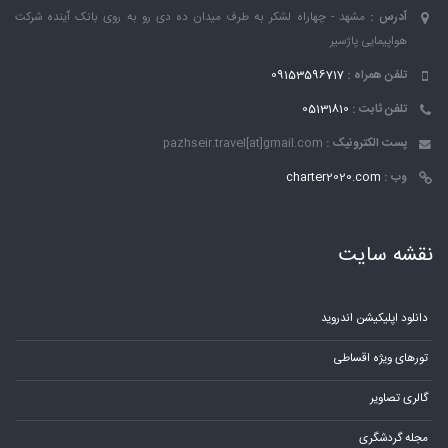
آدرس :
مشهد - چهاراه لشکر به طرف میدان ده دی رو به روی بانک ٱینده شرکت
هواپیمایی پاژسیر
تلفن همراه :
09153596717
تلفن ثابت :
05131810
پست الکترونیک :
pazhseir.travel[at]gmail.com
وب :
charter2020.com
نقشه سایت
دانلود اپلیکیشن اندروید
تورهای ویژه اقساطی
گالری تصاویر
مجله گردشگری