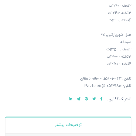
2تخته :1260ت
3تخته :1240ت
4تخته :1220ت
هتل شهریارتبریز5*
صبحانه
2تخته : 1350ت
3تخته : 1300ت
4تخته : 1250ت
تلفن :09156010043 خانم دهقان
تلفن: 05131810 @Pazhseir
اشتراک گذاری :
توضیحات بیشتر