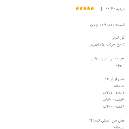
بازدید : 2214 |
قیمت:
1,250,000 تومان
تور تبریز
تاریخ حرکت :25شهریور
هواپیمایی ایران ایرتور
4روزه
هتل ایران3*
صبحانه
2تخته : 970ت
3تخته : 920ت
4تخته : 920ت
هتل بین المللی تبریز4*
صبحانه