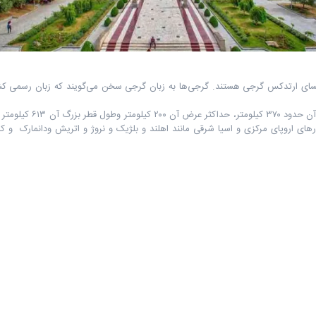
‎سری‌لانکا‎ ‎و 