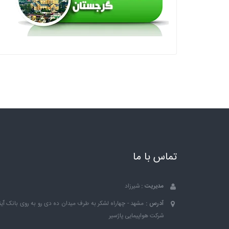
تماس با ما
مدیریت :
شیرزاد
آدرس :
مشهد - چهاراه لشکر به طرف میدان ده دی رو به روی بانک ٱین
شرکت هواپیمایی پاژسیر