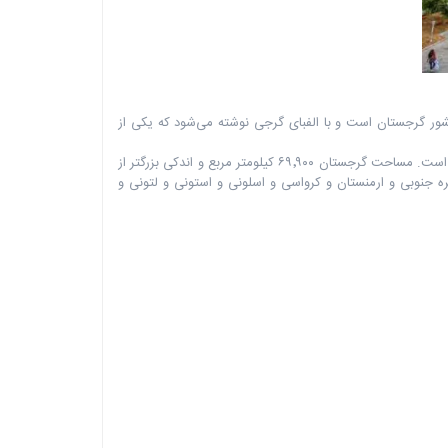
مردم بومی گرجستان،‎ ‎مردم گرجی‎ ‎مسیحی‎ ‎ارتدکس‎ ‎و پیرو‎ ‎کلیسای ارتدکس گرجی‎ ‎هستند. گرجی‌ها به زبان‎ ‎گرجی‎ ‎سخن ‏می‌گویند که زبان رسمی کشور گرجستان است و با‎ ‎الفبای گرجی‎ ‎نوشته می‌شود که یکی از
کوچکتر از‎ ‎سیرالئون‎ ‎است‎.‎‏ این کشور بزرگتر از ‏کشورهای اروپای مرکزی و اسیا شرقی مانند‎ ‎اهلند‎ ‎و‎ ‎بلژیک‎ ‎و‎ ‎نروژ‎ ‎و‎ ‎اتریش‎ ‎ودانمارک‎ ‎‏ و کره جنوبی و ارمنستان و کرواسی و ‏اسلونی و استونی و لتونی و