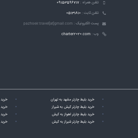
تلفن همراه :
09153596717
تلفن ثابت :
05131810
پست الکترونیک :
pazhseir.travel[at]gmail.com
وب :
charter2020.com
خرید بلیط چارتر مشهد به تهران
خرید 
خرید بلیط چارتر کیش به شیراز
خرید 
خرید بلیط چارتر اهواز به کیش
خرید 
خرید بلیط چارتر شیراز به کیش
خرید 