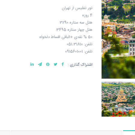
تور تفلیس از تهران
4 روزه
هتل سه ستاره 3290
هتل چهار ستاره 3495
50 % نقدی +الباقی اقساط دلخواه
تلفن: 051.31810
تلفن: 0915601001
اشتراک گذاری :