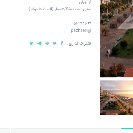
از تهران
نقدی : 2/450/000تومان(اقساط دلخواه )
☎️051-31810
@pazhseir
اشتراک گذاری :