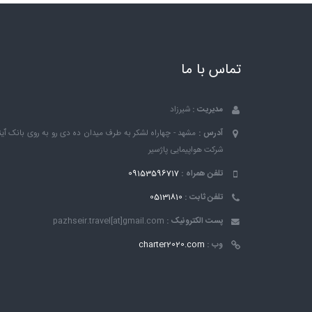
تماس با ما
مدیریت :
شیرزاد
آدرس :
مشهد - چهاراه لشکر به طرف میدان ده دی رو به روی بانک ٱین
شرکت هواپیمایی پاژسیر
تلفن همراه :
09153596717
تلفن ثابت :
05131810
پست الکترونیک :
pazhseir.travel[at]gmail.com
وب :
charter2020.com