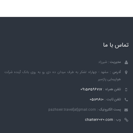
تماس با ما
مدیریت :
شیرزاد
آدرس :
مشهد - چهاراه لشکر به طرف میدان ده دی رو به روی بانک ٱینده شرکت
هواپیمایی پاژسیر
تلفن همراه :
09153596717
تلفن ثابت :
05131810
پست الکترونیک :
pazhseir.travel[at]gmail.com
وب :
charter2020.com