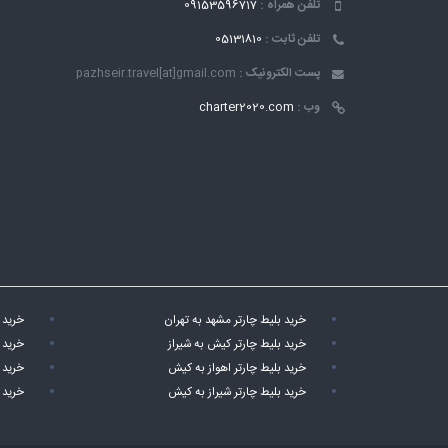
تلفن همراه :
09153596717
تلفن ثابت :
05131810
پست الکترونیک :
pazhseir.travel[at]gmail.com
وب :
charter2020.com
خرید بلیط چارتر مشهد به تهران
خرید 
خرید بلیط چارتر کیش به شیراز
خرید 
خرید بلیط چارتر اهواز به کیش
خرید 
خرید بلیط چارتر شیراز به کیش
خرید 