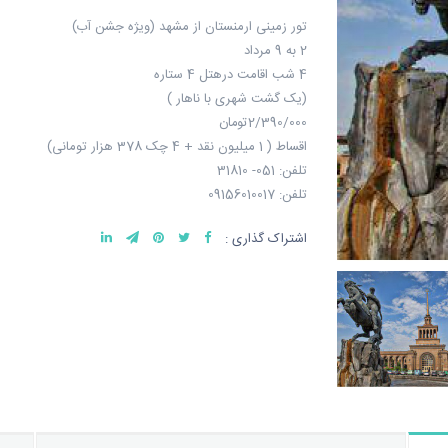
تور زمینی ارمنستان از مشهد (ویژه جشن آب)
2 به 9 مرداد
4 شب اقامت درهتل 4 ستاره
(یک گشت شهری با ناهار )
2/390/000تومان
اقساط ( 1 میلیون نقد + 4 چک 378 هزار تومانی)
تلفن: 051- 31810
تلفن: 09156010017
اشتراک گذاری :