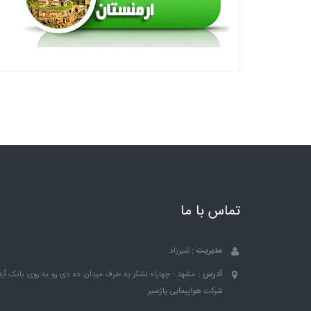
تماس با ما
مدیریت :
شیرزاد
آدرس :
مشهد - چهاراه لشکر به طرف میدان ده دی رو به روی بانک ٱین
شرکت هواپیمایی پاژسیر