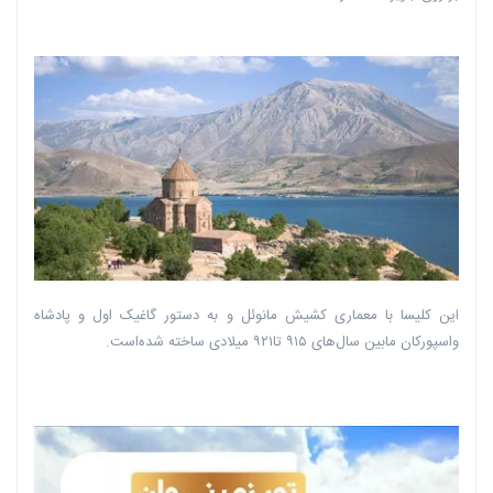
این ‏کلیسا با معماری کشیش مانوئل و به دستور گاغیک اول و پادشاه
واسپورکان مابین سال‌های ‏‏۹۱۵ تا۹۲۱ میلادی ساخته شده‌است‎.‎ ‏