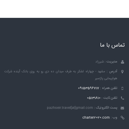
تماس با ما
مدیریت :
شیرزاد
آدرس :
مشهد - چهاراه لشکر به طرف میدان ده دی رو به روی بانک ٱینده شرکت
هواپیمایی پاژسیر
تلفن همراه :
09153596717
تلفن ثابت :
05131810
پست الکترونیک :
pazhseir.travel[at]gmail.com
وب :
charter2020.com