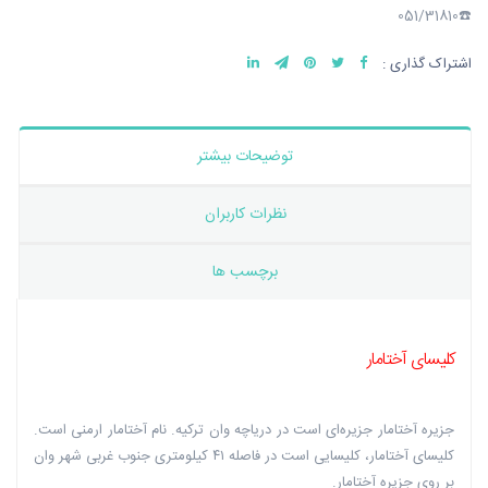
☎️051/31810
اشتراک گذاری :
توضیحات بیشتر
نظرات کاربران
برچسب ها
کلیسای آختامار ‏
جزیره آختامار جزیره‌ای است در دریاچه وان ترکیه. نام آختامار ارمنی است.
کلیسای آختامار، ‏کلیسایی است در فاصله ۴۱ کیلومتری جنوب غربی شهر وان
بر روی جزیره آختامار.