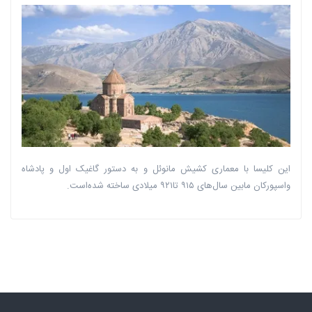
این ‏کلیسا با معماری کشیش مانوئل و به دستور گاغیک اول و پادشاه
واسپورکان مابین سال‌های ‏‏۹۱۵ تا۹۲۱ میلادی ساخته شده‌است‎.‎ ‏