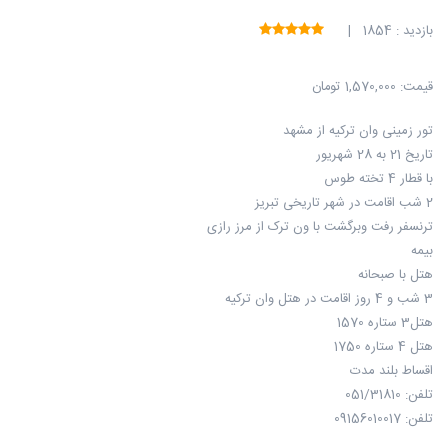
بازدید : 1854 |
قیمت:
1,570,000 تومان
تور زمینی وان ترکیه از مشهد
تاریخ 21 به 28 شهریور
با قطار 4 تخته طوس
2 شب اقامت در شهر تاریخی تبریز
ترنسفر رفت وبرگشت با ون ترک از مرز رازی
بیمه
هتل با صبحانه
3 شب و 4 روز اقامت در هتل وان ترکیه
هتل3 ستاره 1570
هتل 4 ستاره 1750
اقساط بلند مدت
تلفن: 051/31810
تلفن: 09156010017