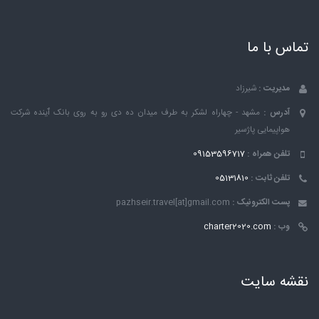
تماس با ما
مدیریت :
شیرزاد
آدرس :
مشهد - چهاراه لشکر به طرف میدان ده دی رو به روی بانک ٱینده شرکت
هواپیمایی پاژسیر
تلفن همراه :
09153596717
تلفن ثابت :
05131810
پست الکترونیک :
pazhseir.travel[at]gmail.com
وب :
charter2020.com
نقشه سایت