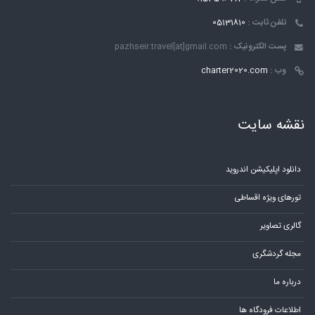
تلفن ثابت :
05131810
پست الکترونیک :
pazhseir.travel[at]gmail.com
وب :
charter2020.com
نقشه سایت
دانلود اپلیکیشن اندروید
تورهای ویژه اقساطی
گالری تصاویر
مجله گردشگری
درباره ما
اطلاعات فرودگاه ها