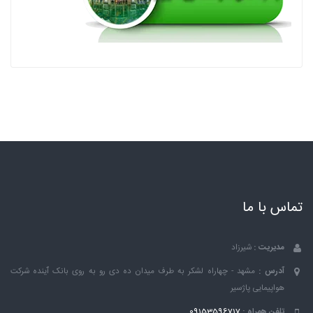
تماس با ما
مدیریت :
شیرزاد
آدرس :
مشهد - چهاراه لشکر به طرف میدان ده دی رو به روی بانک ٱینده شرکت
هواپیمایی پاژسیر
تلفن همراه :
09153596717